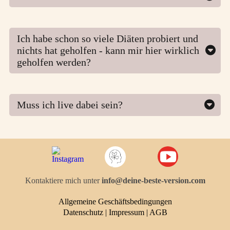
Nein, du brauchst nur einen Internet Zugang
Ich habe schon so viele Diäten probiert und
nichts hat geholfen - kann mir hier wirklich
geholfen werden?
Ja, denn wir betrachten nicht nur die Kalorien, sondern
deinen gesamten Körper als System. Wir schauen auf
Hormone, Darmgesundheit und Stoffwechsel - die wahren
Muss ich live dabei sein?
Gründe,w arum bisherige Ansätze nicht funktioniert haben.
Es gibt keine Aufzeichnung.
So finden wir gemeinsam die wahren Ursachen und lösen sie
Live dabei sein lohnt sich
nachhaltig.
Kontaktiere mich unter
info@deine-beste-version.com
Allgemeine Geschäftsbedingungen
Datenschutz
|
Impressum
|
AGB